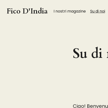
Fico D'India
I nostri magazine
Su di noi
Su di
Ciao! Benvenuti